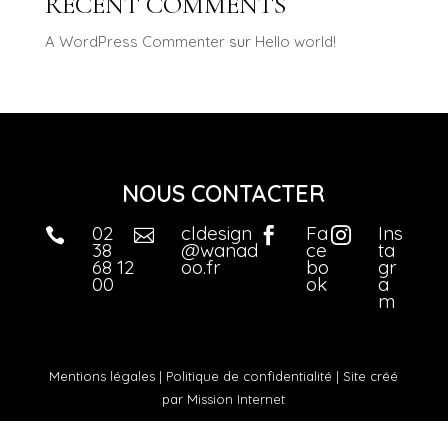
RECENT COMMENTS
A WordPress Commenter
sur
Hello world!
NOUS CONTACTER
02
cldesign
Fa
Ins




38
@wanad
ce
ta
68 12
oo.fr
bo
gr
00
ok
a
m
Mentions légales
|
Politique de confidentialité
| Site créé
par
Mission Internet