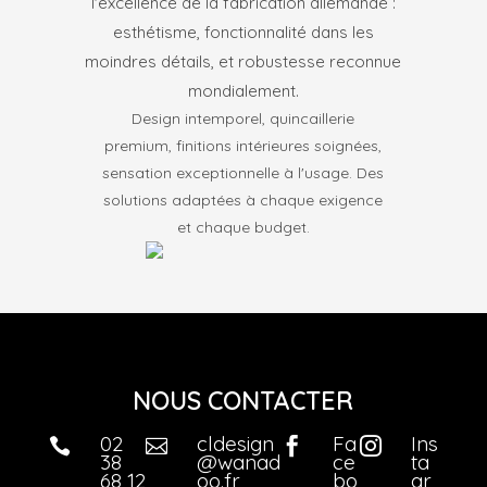
l'excellence de la fabrication allemande :
esthétisme, fonctionnalité dans les
moindres détails, et robustesse reconnue
mondialement.
Design intemporel, quincaillerie
premium, finitions intérieures soignées,
sensation exceptionnelle à l'usage. Des
solutions adaptées à chaque exigence
et chaque budget.
NOUS CONTACTER
02
cldesign
Fa
Ins




38
@wanad
ce
ta
68 12
oo.fr
bo
gr