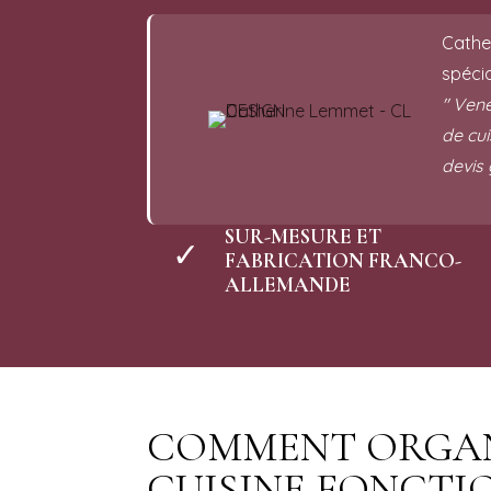
Cather
spécia
" Vene
de cui
devis
SUR-MESURE ET
✓
FABRICATION FRANCO-
ALLEMANDE
COMMENT ORGANI
CUISINE FONCTI