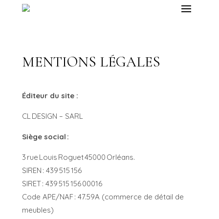
MENTIONS LÉGALES
Éditeur du site :
CL DESIGN – SARL
Siège social :
3 rue Louis Roguet 45000 Orléans.
SIREN : 439 515 156
SIRET : 439 515 156 00016
Code APE/NAF : 47.59A (commerce de détail de
meubles)