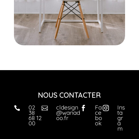
NOUS CONTACTER
02
cldesign
Fa
Ins




38
@wanad
ce
ta
68 12
oo.fr
bo
gr
00
ok
a
m